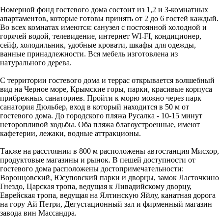
Номерной фонд гостевого дома состоит из 1,2 и 3-комнатных
апартаментов, которые готовы принять от 2 до 6 гостей каждый.
Во всех комнатах имеются: санузел с постоянной холодной и
горячей водой, телевидение, интернет WI-FI, кондиционер,
сейф, холодильник, удобные кровати, шкафы для одежды,
ванные принадлежности. Вся мебель изготовлена из
натурального дерева.
С территории гостевого дома и террас открывается волшебный
вид на Черное море, Крымские горы, парки, красивые корпуса
прибрежных санаториев. Пройти к морю можно через парк
санатория Дюльбер, вход в который находится в 50 м от
гостевого дома. До городского пляжа Русалка - 10-15 минут
неторопливой ходьбы. Оба пляжа благоустроенные, имеют
кафетерии, лежаки, водные аттракционы.
Также на расстоянии в 800 м расположены автостанция Мисхор,
продуктовые магазины и рынок. В пешей доступности от
гостевого дома расположены достопримечательности:
Воронцовский, Юсуповский парки и дворцы, замок Ласточкино
Гнездо, Царская тропа, ведущая к Ливадийскому дворцу,
Еврейская тропа, ведущая на Ялтинскую Яйлу, канатная дорога
на гору Ай Петри, Дегустационный зал и фирменный магазин
завода вин Массандра.