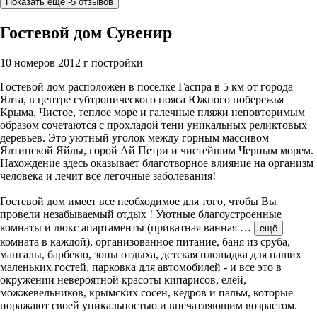
Показать ещё -5 отзывов
Гостевой дом Сувенир
10 номеров
2012 г постройки
Гостевой дом расположен в поселке Гаспра в 5 км от города
Ялта, в центре субтропического пояса Южного побережья
Крыма. Чистое, теплое море и галечные пляжи неповторимым
образом сочетаются с прохладой тени уникальных реликтовых
деревьев. Это уютный уголок между горным массивом
Ялтинской Яйлы, горой Ай Петри и чистейшим Черным морем.
Нахождение здесь оказывает благотворное влияние на организм
человека и лечит все легочные заболевания!
Гостевой дом имеет все необходимое для того, чтобы Вы
провели незабываемый отдых ! Уютные благоустроенные
комнаты и люкс апартаменты (приватная ванная
…
ещё
комната в каждой), организованное питание, баня из сруба,
мангалы, барбекю, зоны отдыха, детская площадка для наших
маленьких гостей, парковка для автомобилей - и все это в
окружении невероятной красоты кипарисов, елей,
можжевельников, крымских сосен, кедров и пальм, которые
поражают своей уникальностью и впечатляющим возрастом.