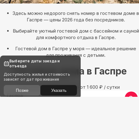
Здесь можно недорого снять номер в гостевом доме в
Гаспре — цены 2026 года без посредников.
Выбирайте уютный гостевой дом с бассейном и сауной
для комфортного отдыха в Гаспре.
Гостевой дом в Гаспре у моря — идеальное решение
для проживания с детьми.
Выберите даты заезда и
отъезда
Гостевые дома в Гаспре
Доступность жилья и стоимость
зависят от дат проживания
109 предложений в Гаспре oт 1 600
₽
/ сутки
Позже
Указать
Гаспра
Выберите даты, 2 гостя
Квартиры
Гостиницы
Дома
Частный сектор
Найдём, где остановиться в Гаспре: 109 вариантов
Показать на карте
Выбирайте лучшее