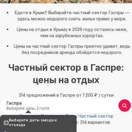
Едете в Крым? Выбирайте частный сектор Гаспры —
здесь можно недорого снять жилье прямо у моря.
Цены на отдых в Крыму в 2026 году остались ниже,
чем на зарубежных курортах.
Цены на частный сектор Гаспры приятно удивят, ведь
без посредников аренда обойдется недорого.
Частный сектор в Гаспре:
цены на отдых
314 предложений в Гаспре oт 1 200
₽
/ сутки
Гаспра
Выберите даты, 2 гостя
Квартиры
Гостиницы
Дома
Частный сектор
Выберите даты заезда и
Найдём, где остановиться в Гаспре: 314 вариантов
отъезда
Показать на карте