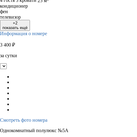
4 гостя
3 кровати
25 м
кондиционер
фен
телевизор
+2
показать ещё
Информация о номере
3 400
₽
за сутки
Смотреть фото номера
Однокомнатный полулюкс №5А